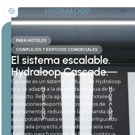
PARA HOTELES
COMPLEJOS Y EDIFICIOS COMERCIALES
El sistema escalable.
Hydraloop Cascade.
Cascade es un sistema modular de Hydraloop
que se adapta a la demanda de agua de tu
proyecto. Recicla aguas grises en hoteles,
instalaciones deportivas y complejos de
apartamentos, reduciendo la demanda de
agua potable hasta en un 45%. Configurado
para cada proyecto, instalado una sola vez,
diseñado para funcionar de forma continua.