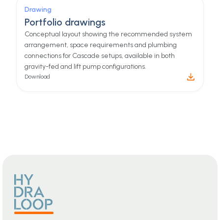
Download
Guide
Recycle Ready Guide
This guide helps determine if your building meets
requirements or needs modifications.
Download
Drawing
Portfolio drawings
Conceptual layout showing the recommended system
arrangement, space requirements and plumbing
connections for Cascade setups, available in both
gravity-fed and lift pump configurations.
Download