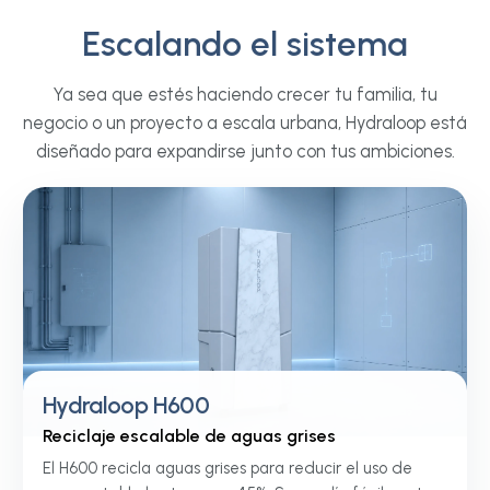
Escalando el sistema
Hostelería y recreación
Desarrollos res
Hoteles, alojamientos, parques
y comerciales
Ya sea que estés haciendo crecer tu familia, tu
vacacionales, clubes deportivos,
Viviendas multifamili
negocio o un proyecto a escala urbana, Hydraloop está
centros de bienestar y espacios de
de apartamentos, res
diseñado para expandirse junto con tus ambiciones.
culto. Cascade reduce
estudiantes, parques
silenciosamente tu demanda de
e instalaciones remot
agua potable sin cambiar la
Configurado en funció
experiencia que esperan tus
proyecto y escalable
huéspedes, socios o visitantes.
el edificio crece.
Hydraloop H600
Reciclaje escalable de aguas grises
El H600 recicla aguas grises para reducir el uso de