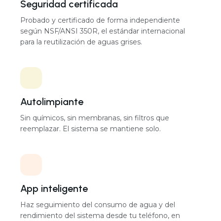
Huella por unidad
82 × 68 × 208 cm
Ahorra hasta un 45% de agua
Recicla las aguas grises que ya produces, para que
entre menos agua potable desde la red.
Nivel de ruido
29 a 50 dB por unidad
Seguridad certificada
Configuración
Probado y certificado de forma independiente
según NSF/ANSI 350R, el estándar internacional
Modular, diseñado según cada proyecto
para la reutilización de aguas grises.
Autolimpiante