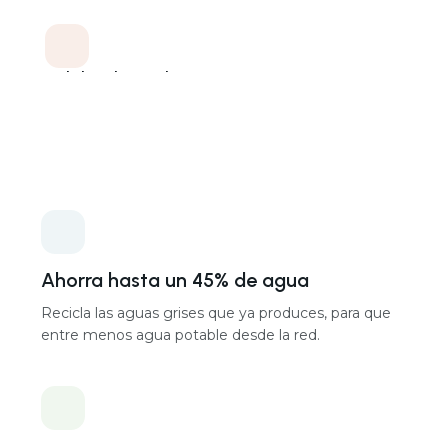
Capacidad de limpieza
Escalable (múltiplos de 720 L/día por unidad)
Entradas de aguas grises
Duchas, bañeras, lavadoras, lavabos, condensado
Salidas de reutilización
Inodoros, lavandería, riego del jardín, reposición de
piscina, refrigeración