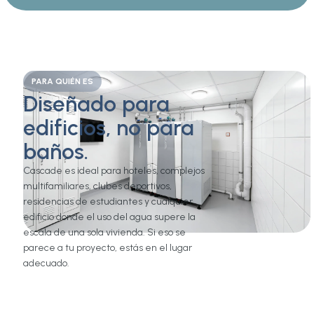
PARA QUIÉN ES
Diseñado para
edificios, no para
baños.
Cascade es ideal para hoteles, complejos
multifamiliares, clubes deportivos,
residencias de estudiantes y cualquier
edificio donde el uso del agua supere la
escala de una sola vivienda. Si eso se
parece a tu proyecto, estás en el lugar
adecuado.