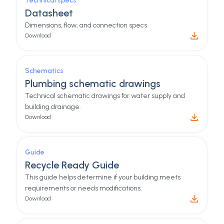
Everything you need
, all in
one place.
Check our product documentation with guides,
tools, and many other things to help you setup your
hydraloop product.
Technical specs
Datasheet
Dimensions, flow, and connection specs
Download
Schematics
Plumbing schematic drawings
Technical schematic drawings for water supply and
building drainage.