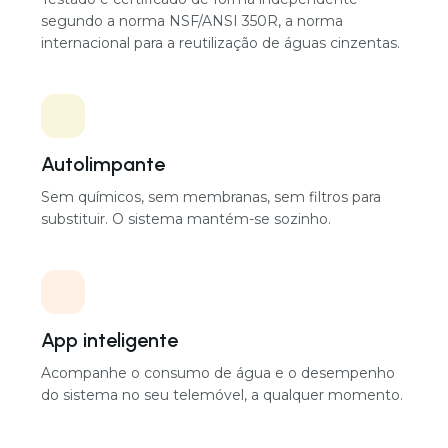
82 × 68 × 208 cm
Poupe até 45% de água
Recicla as águas cinzentas que já produz, para que
entre menos água potável da rede.
Nível de ruído
29 a 50 dB por unidade
Segurança certificada
Testado e certificado de forma independente
Configuração
segundo a norma NSF/ANSI 350R, a norma
Modular, concebido por projeto
internacional para a reutilização de águas cinzentas.
Autolimpante
Sem químicos, sem membranas, sem filtros para