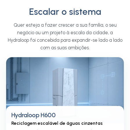
Escalar o sistema
Hotelaria e Lazer
Empreendimen
Hotéis, alojamentos, parques de
Residenciais e 
Quer esteja a fazer crescer a sua família, o seu
férias, clubes desportivos, centros de
Habitações multifamil
negócio ou um projeto à escala da cidade, a
bem-estar e espaços de culto. O
complexos de aparta
Hydraloop foi concebida para expandir-se lado a lado
Cascade reduz discretamente a
residências de estud
sua procura de água potável sem
com as suas ambições.
empresariais e instal
alterar a experiência que os seus
Configurado em funçã
hóspedes, membros ou visitantes
projeto, escalando à 
esperam.
edifício cresce.
Hydraloop H600
Reciclagem escalável de águas cinzentas