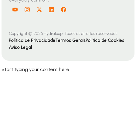
Intelligent water recycling for homes and
buildings. Safe, seamless, and built for
everyday comfort.
Copyright © 2026 Hydraloop. Todos os direitos reservados.
Política de Privacidade
Termos Gerais
Política de Cookies
Aviso Legal