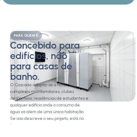
PARA QUEM É
Concebido para
edifícios, não
para casas de
banho.
O Cascade adapta-se a hotéis,
complexos multifamiliares, clubes
desportivos, residências de estudantes e
qualquer edifício onde o consumo de
água vá além de uma única habitação.
Se isso descreve o seu projeto, está no
lugar certo.