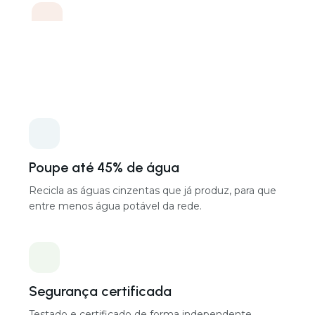
Capacidade de tratamento
Escalável (múltiplos de 720 L/dia por unidade)
Entradas de águas cinzentas
Chuveiros, banheiras, máquinas de lavar roupa,
lavatórios, condensado
Saídas de reutilização
Sanitas, lavandaria, rega do jardim, reposição de água
da piscina, arrefecimento
Dimensões por unidade