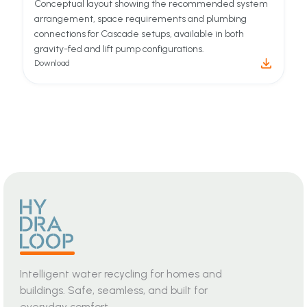
Guide
Recycle Ready Guide
This guide helps determine if your building meets
requirements or needs modifications.
Download
Drawing
Portfolio drawings
Conceptual layout showing the recommended system
arrangement, space requirements and plumbing
connections for Cascade setups, available in both
gravity-fed and lift pump configurations.
Download