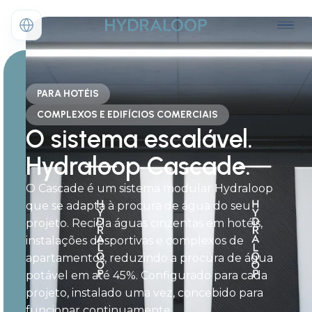
PARA HOTÉIS
COMPLEXOS E EDIFÍCIOS COMERCIAIS
O sistema escalável.
Hydraloop Cascade.
O Cascade é um sistema modular Hydraloop
que se adapta à procura de água do seu
projeto. Recicla águas cinzentas em hotéis,
instalações desportivas e complexos de
apartamentos, reduzindo a procura de água
potável em até 45%. Configurado para cada
projeto, instalado uma vez, concebido para
funcionar continuamente.