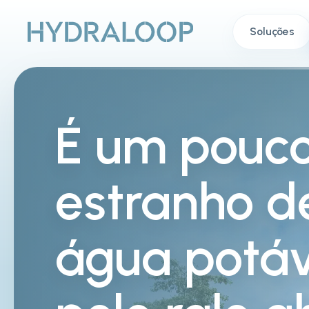
Soluções
É um pouc
estranho d
água potáv