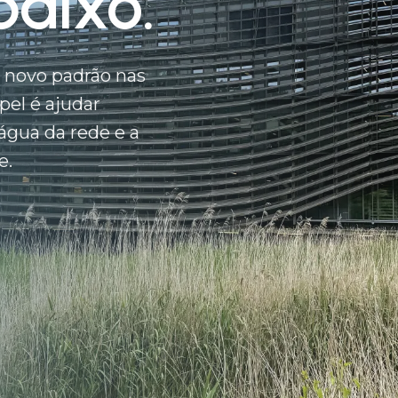
baixo.
m novo padrão nas
pel é ajudar
 água da rede e a
e.