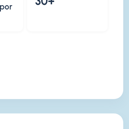
30+
por