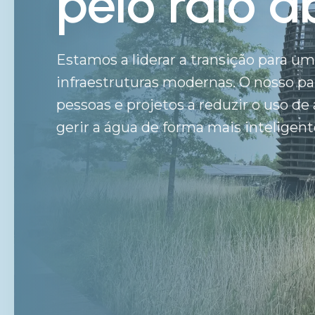
pelo ralo a
Estamos a liderar a transição para u
infraestruturas modernas. O nosso pa
pessoas e projetos a reduzir o uso de
gerir a água de forma mais inteligent