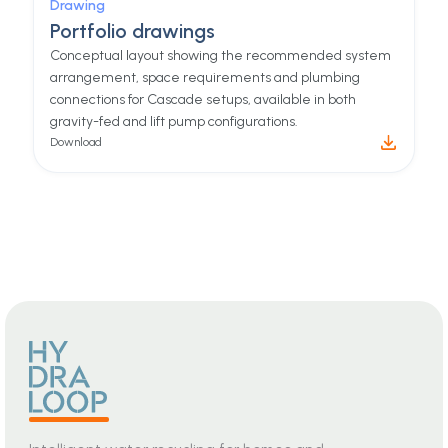
Download
Guide
Recycle Ready Guide
This guide helps determine if your building meets
requirements or needs modifications.
Download
Drawing
Portfolio drawings
Conceptual layout showing the recommended system
arrangement, space requirements and plumbing
connections for Cascade setups, available in both
gravity-fed and lift pump configurations.
Download