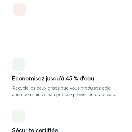
Capacité de traitement
Évolutive (multiples de 720 L/jour par unité)
Entrées d’eaux grises
Douches, bains, machines à laver, lavabos, condensats
Sorties de réutilisation
Toilettes, lessive, irrigation du jardin, appoint de
piscine, refroidissement
Encombrement par unité