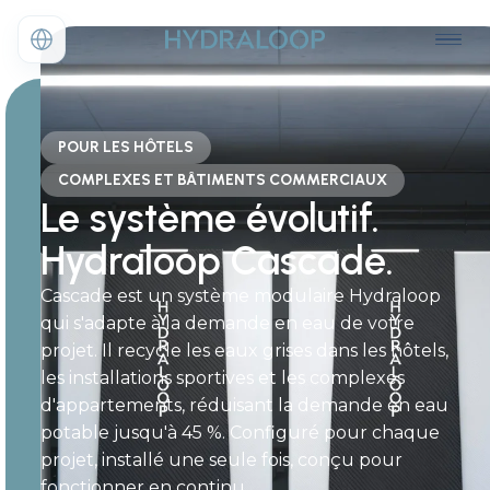
POUR LES HÔTELS
COMPLEXES ET BÂTIMENTS COMMERCIAUX
Le système évolutif.
Hydraloop Cascade.
Cascade est un système modulaire Hydraloop
qui s'adapte à la demande en eau de votre
projet. Il recycle les eaux grises dans les hôtels,
les installations sportives et les complexes
d'appartements, réduisant la demande en eau
potable jusqu'à 45 %. Configuré pour chaque
projet, installé une seule fois, conçu pour
fonctionner en continu.