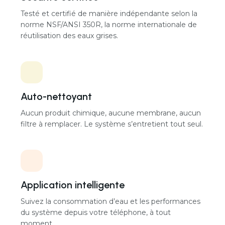
82 × 68 × 208 cm
Économisez jusqu’à 45 % d’eau
Recycle les eaux grises que vous produisez déjà,
afin que moins d’eau potable provienne du réseau.
Niveau sonore
29 à 50 dB par unité
Sécurité certifiée
Configuration
Testé et certifié de manière indépendante selon la
norme NSF/ANSI 350R, la norme internationale de
Modulaire, conçue selon le projet
réutilisation des eaux grises.
Auto-nettoyant