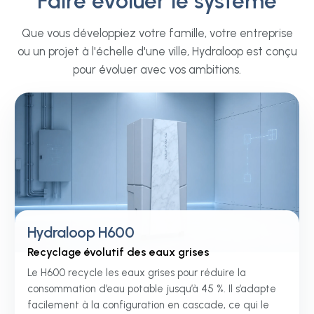
Faire évoluer le système
Hôtellerie & loisirs
Développemen
Hôtels, lodges, villages vacances,
résidentiels et
Que vous développiez votre famille, votre entreprise
clubs de sport, centres de bien-être
commerciaux
ou un projet à l'échelle d'une ville, Hydraloop est conçu
et lieux de culte. Cascade réduit
Maisons multifamilial
pour évoluer avec vos ambitions.
discrètement votre demande en
d’appartements, log
eau potable sans changer
étudiants, parcs de bu
l’expérience attendue par vos
isolés. Configuré auto
clients, membres ou visiteurs.
projet, avec une capa
à mesure que le bâti
Hydraloop H600
Recyclage évolutif des eaux grises
Le H600 recycle les eaux grises pour réduire la
consommation d’eau potable jusqu’à 45 %. Il s’adapte
facilement à la configuration en cascade, ce qui le