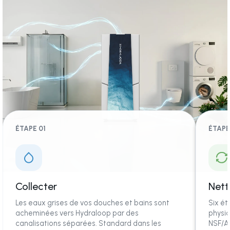
ÉTAPE 01
ÉTAPE
Collecter
Nett
Les eaux grises de vos douches et bains sont
Six ét
acheminées vers Hydraloop par des
physiq
canalisations séparées. Standard dans les
NSF/A