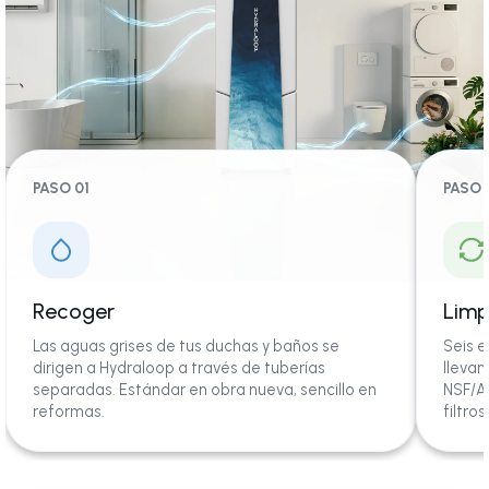
PASO 01
PASO 
Recoger
Limp
Las aguas grises de tus duchas y baños se
Seis e
dirigen a Hydraloop a través de tuberías
llevan
separadas. Estándar en obra nueva, sencillo en
NSF/AN
reformas.
filtro