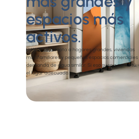
más grandes y
espacios más
activos.
El H600 se adapta a hogares grandes, viviendas
multifamiliares y pequeños espacios comerciales
demanda de agua similar. Si eso suena como tú, 
el lugar adecuado.