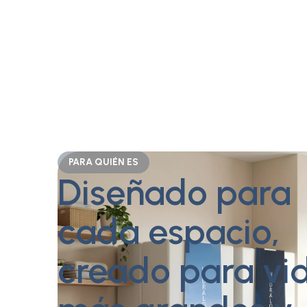
PARA QUIÉN ES
Diseñado para
cada espacio,
creado para vi