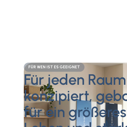
FÜR WEN IST ES GEEIGNET
Für jeden Raum
konzipiert, geb
für ein größeres