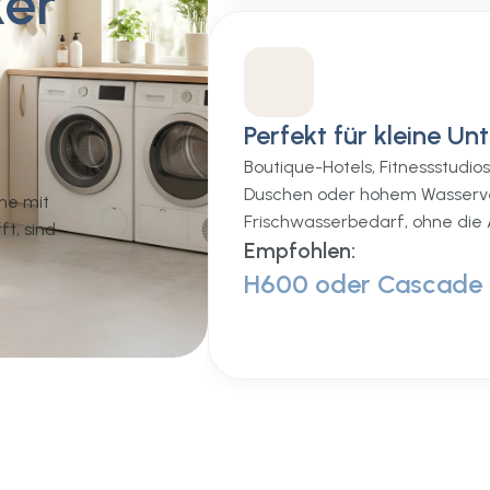
ker
Perfekt für kleine U
Boutique-Hotels, Fitnessstudio
Duschen oder hohem Wasserver
me mit
Frischwasserbedarf, ohne die
t, sind
Empfohlen:
H600 oder Cascade