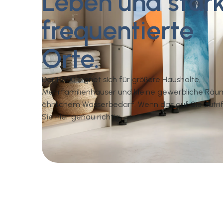
Leben und stär
frequentierte
Orte.
Der H600 eignet sich für größere Haushalte,
Mehrfamilienhäuser und kleine gewerbliche Räu
ähnlichem Wasserbedarf. Wenn das auf Sie zutriff
Sie hier genau richtig.