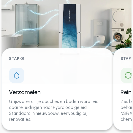
STAP 01
STAP 
Verzamelen
Rein
Grijswater uit je douches en baden wordt via
Zes bi
aparte leidingen naar Hydraloop geleid.
behan
Standaard in nieuwbouw, eenvoudig bij
NSF/A
renovaties.
chemic