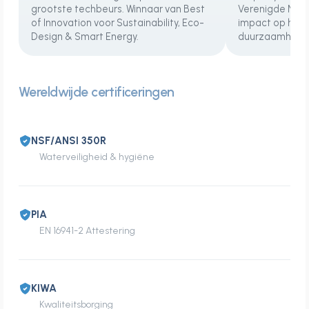
grootste techbeurs. Winnaar van Best
Verenigde Nati
of Innovation voor Sustainability, Eco-
impact op het 
Design & Smart Energy.
duurzaamheid e
Wereldwijde certificeringen
NSF/ANSI 350R
Waterveiligheid & hygiëne
PIA
EN 16941-2 Attestering
KIWA
Kwaliteitsborging