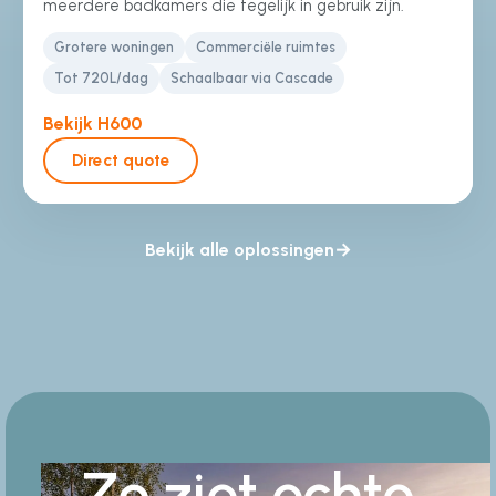
meerdere badkamers die tegelijk in gebruik zijn.
Grotere woningen
Commerciële ruimtes
Tot 720L/dag
Schaalbaar via Cascade
Bekijk H600
Direct quote
Bekijk alle oplossingen
Zo ziet echte