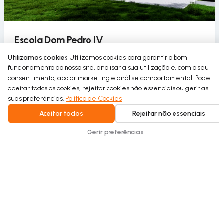
Escola Dom Pedro IV
A Escola Dom Pedro IV introduz o uso circular da
Utilizamos cookies
Utilizamos cookies para garantir o bom
funcionamento do nosso site, analisar a sua utilização e, com o seu
água no seu pavilhão desportivo como parte de um
consentimento, apoiar marketing e análise comportamental. Pode
projeto de requalificação sustentável.
aceitar todos os cookies, rejeitar cookies não essenciais ou gerir as
suas preferências.
Política de Cookies
Read more
Aceitar todos
Rejeitar não essenciais
Gerir preferências
Intelligent water recycling for homes and
buildings. Safe, seamless, and built for
everyday comfort.