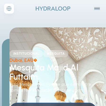
INSTITUCIONAL
MESQUITA
Dubai, EAU�
Mesquita Majid Al
Futtaim.
Uma Mesquita Net Positive que demonstra
como a fé e a inovação hídrica se unem.