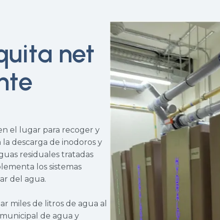
uita net
nte
n el lugar para recoger y
a la descarga de inodoros y
aguas residuales tratadas
plementa los sistemas
ar del agua.
r miles de litros de agua al
 municipal de agua y