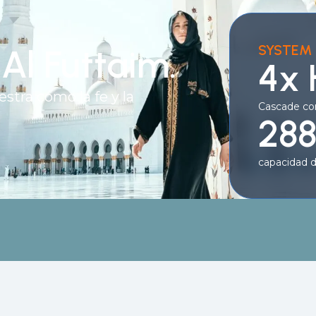
SYSTEM 
Al Futtaim.
4x
tra cómo la fe y la
Cascade co
288
capacidad d