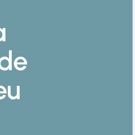
a
ode
eu