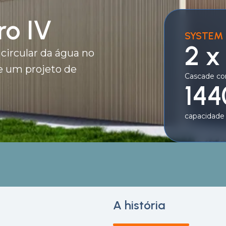
ro IV
SYSTEM 
2 x
circular da água no
e um projeto de
Cascade co
144
capacidade 
A história