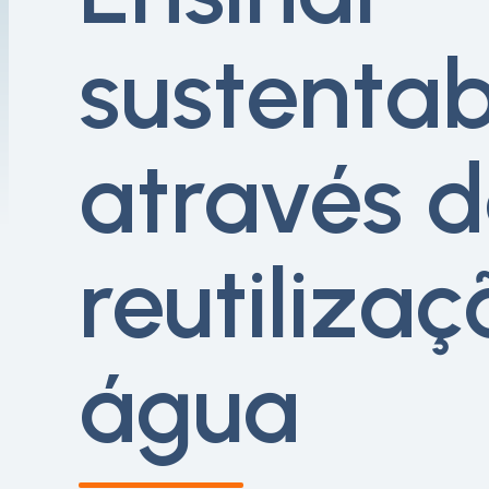
sustentab
através 
reutiliza
água