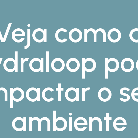
Veja como 
draloop p
mpactar o s
ambiente