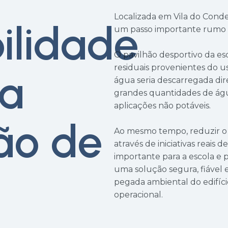
Localizada em Vila do Conde
ilidade
um passo importante rumo a
O pavilhão desportivo da es
residuais provenientes do us
da
água seria descarregada di
grandes quantidades de águ
aplicações não potáveis.
ção de
Ao mesmo tempo, reduzir o 
através de iniciativas reais
importante para a escola e 
uma solução segura, fiável 
pegada ambiental do edifíc
operacional.