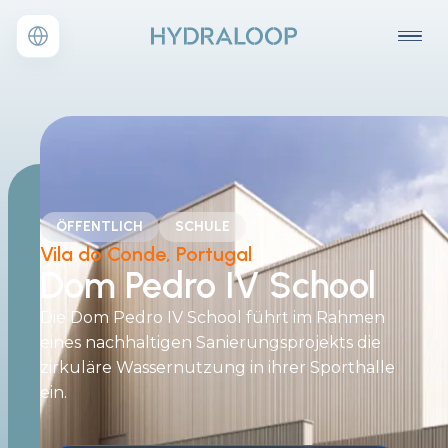
ÖFFENTLICH
SCHULE
Vila do Conde, Portugal
Dom Pedro IV School
Die Dom Pedro IV School führt im Rahmen
eines nachhaltigen Sanierungsprojekts die
zirkuläre Wassernutzung in ihrer Sporthalle
ein.