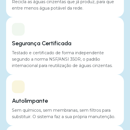
Recicla as águas cinzentas que já produz, para que
entre menos água potável da rede.
Nível de ruído
29 a 50 dB
Segurança Certificada
consumo médio de energia
Testado e certificado de forma independente
450 kWh por ano
segundo a norma NSF/ANSI 350R, o padrão
internacional para reutilização de águas cinzentas.
Autolimpante
Sem químicos, sem membranas, sem filtros para
substituir. O sistema faz a sua própria manutenção.