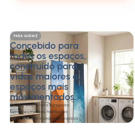
PARA QUEM É
Concebido para
todos os espaços,
construído para
vidas maiores e
espaços mais
movimentados.
O H600 adapta-se a agregados
familiares maiores, habitações
multifamiliares e pequenos espaços
comerciais com necessidades de água
semelhantes. Se isso soa como o seu