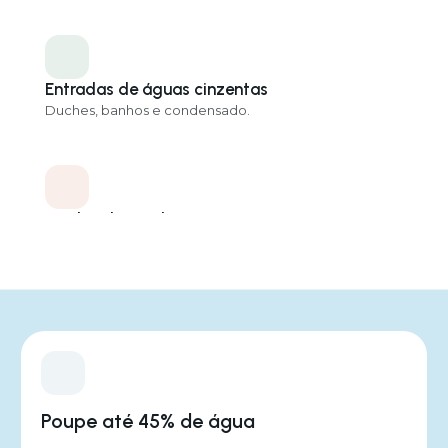
Entradas de águas cinzentas
Duches, banhos e condensado.
Saídas de reutilização
Sanitas, máquina de lavar roupa, rega do jardim
Dimensões
800 x 695 x 2000
Poupe até 45% de água