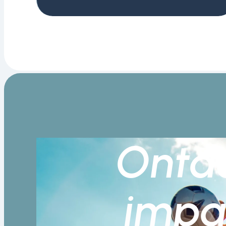
Ontd
impa