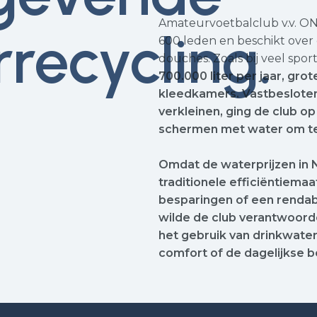
Amateurvoetbalclub v.v. ONT
rrecycling.
600 leden en beschikt over
douches. Zoals bij veel spor
700.000 liter per jaar, gr
kleedkamers. Vastbeslote
verkleinen, ging de club 
schermen met water om te
Omdat de waterprijzen in N
traditionele efficiëntiema
besparingen of een rendabe
wilde de club verantwoord
het gebruik van drinkwater
comfort of de dagelijkse b