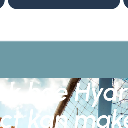
ek hoe Hydr
ct kan mak