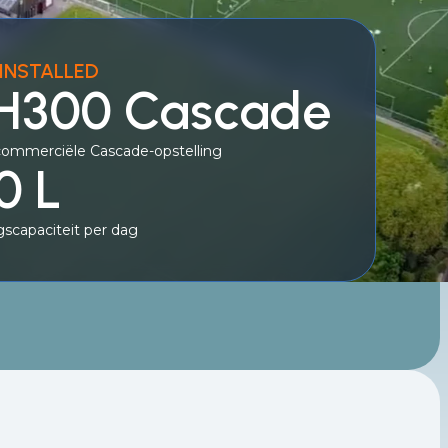
INSTALLED
 H300 Cascade
commerciële Cascade-opstelling
0 L
scapaciteit per dag