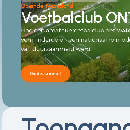
Opeinde, Nederland
Voetbalclub ON
Hoe een amateurvoetbalclub het wate
verminderde en een nationaal rolmod
van duurzaamheid werd.
Gratis consult
Toonaan