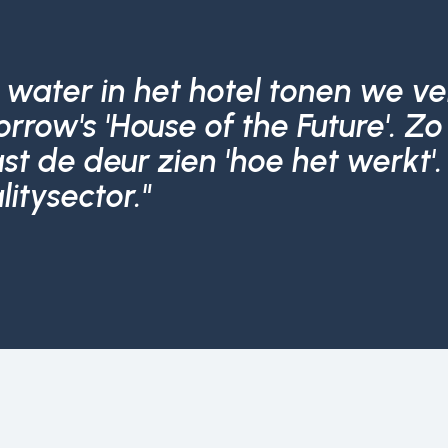
 water in het hotel tonen we v
rrow's 'House of the Future'. Z
st de deur zien 'hoe het werkt
itysector."