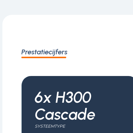
Prestatiecijfers
6x H300
Cascade
SYSTEEMTYPE