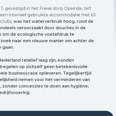
, gevestigd in het Friese dorp Opeinde, telt
 een intensief gebruikte accommodatie met 63
tclubs,
was het waterverbruik hoog, rond de
otendeels veroorzaakt door douches in de
n om de ecologische voetafdruk te
op zoek naar een nieuwe manier om achter de
 gaan.
ederland relatief laag zijn, konden
atregelen op zichzelf geen betekenisvolle
le businesscase opleveren. Tegelijkertijd
elijkheid nemen voor het verminderen van
, zonder concessies te doen aan hygiëne,
edrijfsvoering.