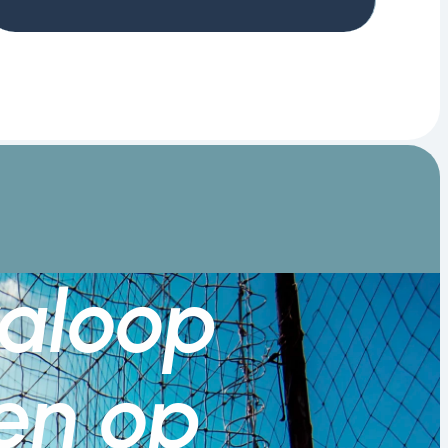
aloop
en op