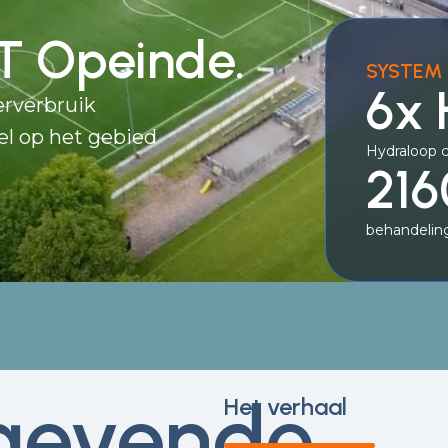
T Opeinde.
SYSTEM 
6x
rverbruik
el op het gebied
Hydraloop 
216
behandeling
gevende
Het verhaal