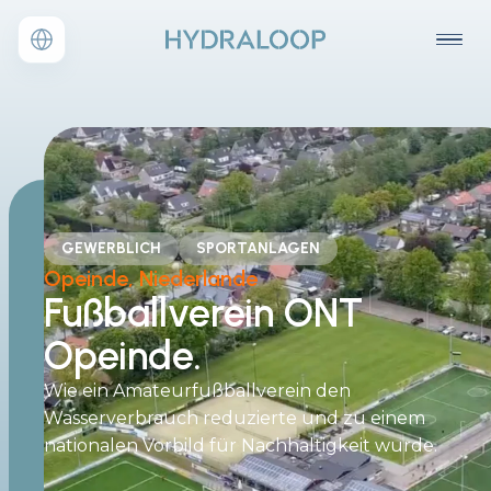
GEWERBLICH
SPORTANLAGEN
Opeinde, Niederlande
Fußballverein ONT
Opeinde.
Wie ein Amateurfußballverein den
Wasserverbrauch reduzierte und zu einem
nationalen Vorbild für Nachhaltigkeit wurde.