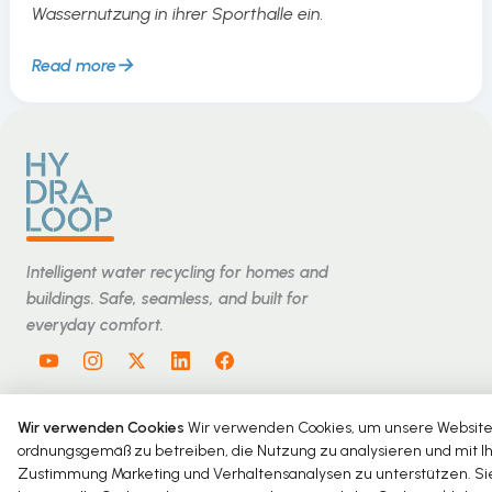
Wassernutzung in ihrer Sporthalle ein.
Read more
Intelligent water recycling for homes and
buildings. Safe, seamless, and built for
everyday comfort.
Wir verwenden Cookies
Wir verwenden Cookies, um unsere Websit
Copyright © 2026 Hydraloop. Alle Rechte vorbehalten.
ordnungsgemäß zu betreiben, die Nutzung zu analysieren und mit I
Datenschutz
AGB
Cookie-Richtlinie
Impressum
Zustimmung Marketing und Verhaltensanalysen zu unterstützen. Si