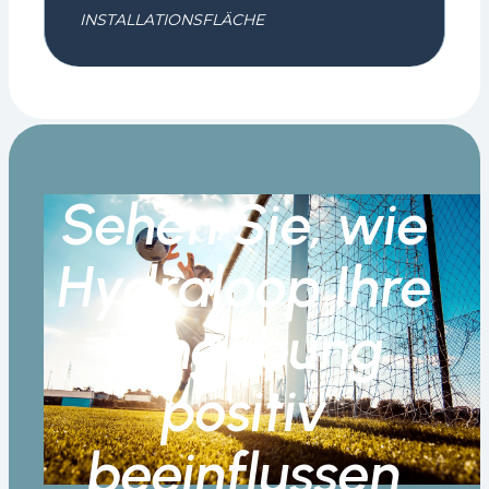
INSTALLATIONSFLÄCHE
Sehen Sie, wie
Hydraloop Ihre
Umgebung
positiv
beeinflussen