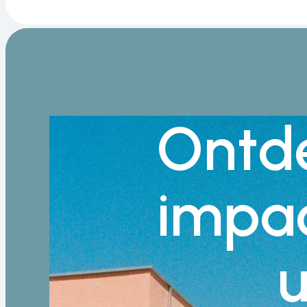
Ontd
impa