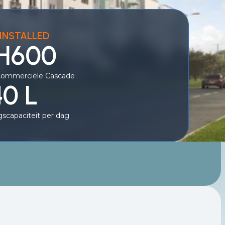
INSTALLED
 H600
commerciële Cascade
0 L
scapaciteit per dag