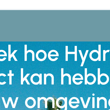
ek hoe Hydr
ct kan hebb
uw omgevin