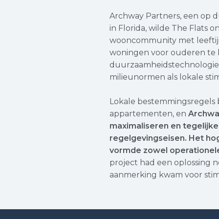
Archway Partners, een op 
in Florida, wilde The Flats o
wooncommunity met leeftij
woningen voor ouderen te b
duurzaamheidstechnologieë
milieunormen als lokale sti
Lokale bestemmingsregels b
appartementen, en
Archway
maximaliseren en tegelijke
regelgevingseisen. Het ho
vormde zowel operationele
project had een oplossing no
aanmerking kwam voor stim