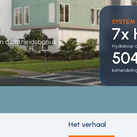
SYSTEM 
.
7x
en dichtheidsbonus
Hydraloop 
504
behandeling
Het verhaal