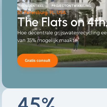
RESIDENTIEEL
PROJECTONTWIKKELING
St. Petersburg, FL, USA
The
Flats
on 4th
Hoe decentrale grijswaterrecycling e
van 35% mogelijk maakte.
Gratis consult
45%