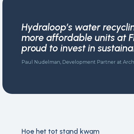
Hydraloop’s water recycli
more affordable units at Fl
proud to invest in sustain
Paul Nudelman, Development Partner at Arch
Hoe het tot stand kwam