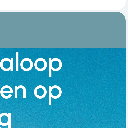
aloop
en op
g