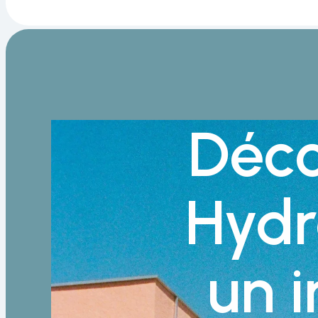
Déc
Hydr
un 