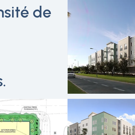
sité de
.