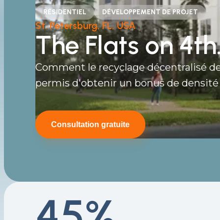
RÉSIDENTIEL
DÉVELOPPEMENT DE PROJET
St. Petersburg, FL, USA
The
Flats
on 4th
Comment le recyclage décentralisé de
permis d'obtenir un bonus de densité 
Consultation gratuite
45%