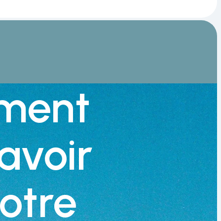
ment
avoir
otre