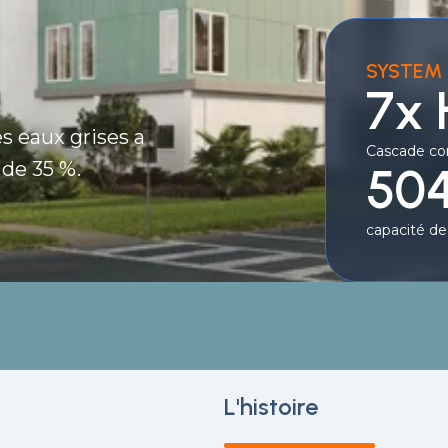
SYSTEM 
.
7x
s eaux grises a
Cascade co
de 35 %.
504
capacité de
L'histoire