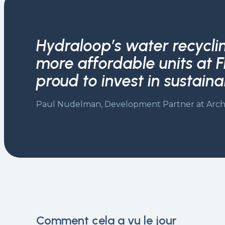
Hydraloop’s water recycli
more affordable units at Fl
proud to invest in sustain
Paul Nudelman, Development Partner at Arch
Comment cela a vu le jour