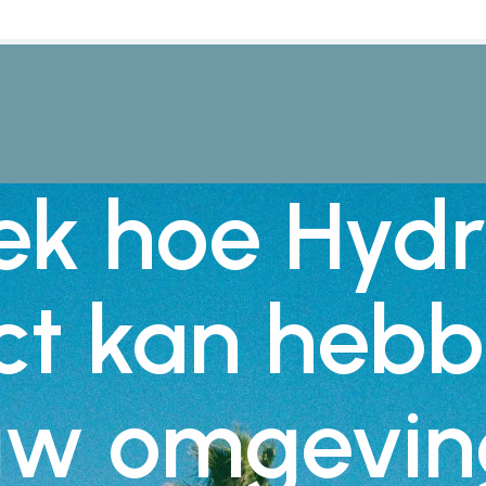
ek hoe Hydr
ct kan hebb
uw omgevin