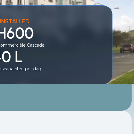
INSTALLED
 H600
commerciële Cascade
0 L
scapaciteit per dag