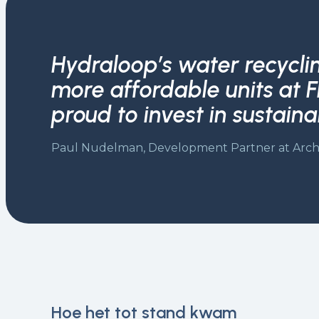
Hydraloop’s water recycli
more affordable units at Fl
proud to invest in sustain
Paul Nudelman, Development Partner at Arch
Hoe het tot stand kwam