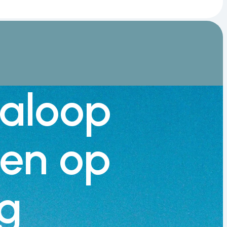
aloop
en op
g