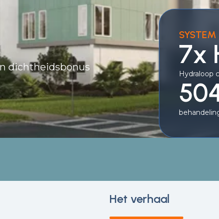
SYSTEM 
.
7x
en dichtheidsbonus
Hydraloop 
504
behandeling
Het verhaal