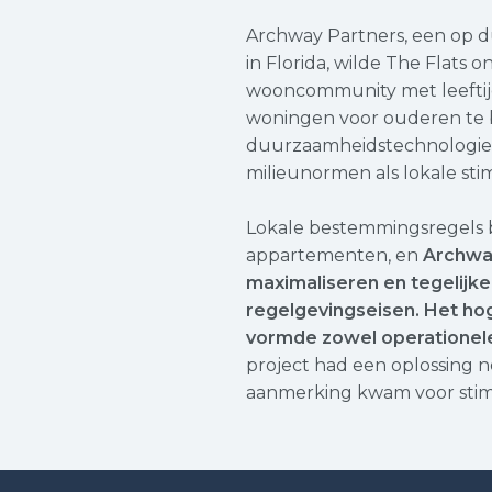
Archway Partners, een op 
in Florida, wilde The Flats o
wooncommunity met leeftij
woningen voor ouderen te b
duurzaamheidstechnologieë
milieunormen als lokale sti
Lokale bestemmingsregels b
appartementen, en
Archway
maximaliseren en tegelijke
regelgevingseisen. Het ho
vormde zowel operationele
project had een oplossing no
aanmerking kwam voor stim