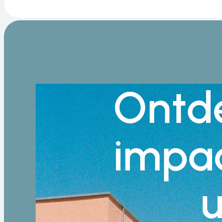
Ontd
impa