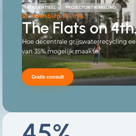
RESIDENTIEEL
PROJECTONTWIKKELING
St. Petersburg, FL, USA
The
Flats
on 4th
Hoe decentrale grijswaterrecycling e
van 35% mogelijk maakte.
Gratis consult
45%