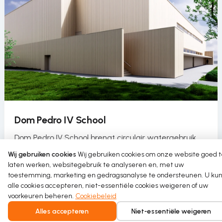
Dom Pedro IV School
Dom Pedro IV School brengt circulair watergebruik
naar de sporthal als onderdeel van een duurzaam
Wij gebruiken cookies
Wij gebruiken cookies om onze website goed 
herkwalificatieproject.
laten werken, websitegebruik te analyseren en, met uw
toestemming, marketing en gedragsanalyse te ondersteunen. U kun
Read more
alle cookies accepteren, niet-essentiële cookies weigeren of uw
voorkeuren beheren.
Cookiebeleid
Alles accepteren
Niet-essentiële weigeren