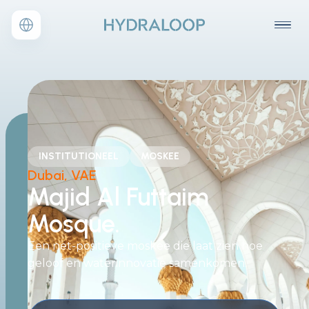
INSTITUTIONEEL
MOSKEE
Dubai, VAE
Majid Al Futtaim
Mosque.
Een net-positieve moskee die laat zien hoe
geloof en waterinnovatie samenkomen.