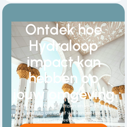
Ontdek hoe
Hydraloop
impact kan
hebben op
jouw omgeving
Sluit je aan bij de mensen en leiders van
vandaag die actief werken aan een
duurzamere leefomgeving.