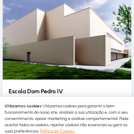
Escola Dom Pedro IV
A Escola Dom Pedro IV introduz o uso circular da
Utilizamos cookies
Utilizamos cookies para garantir o bom
água no seu pavilhão desportivo como parte de um
funcionamento do nosso site, analisar a sua utilização e, com o seu
projeto de requalificação sustentável.
consentimento, apoiar marketing e análise comportamental. Pode
aceitar todos os cookies, rejeitar cookies não essenciais ou gerir as
Read more
suas preferências.
Política de Cookies