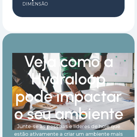
DIMENSÃO
Veja como a
Hydraloop
pode impactar
o seu ambiente
Junte-se às pessoas e líderes de hoje que
estão ativamente a criar um ambiente mais