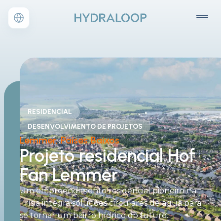
RESIDENCIAL
DESENVOLVIMENTO DE PROJETOS
Lemmer, Países Baixos
Projeto residencial Hof
Fan Lemmer
Um empreendimento residencial pioneiro na
Frísia integra soluções circulares de água para
se tornar um bairro hídrico do futuro.