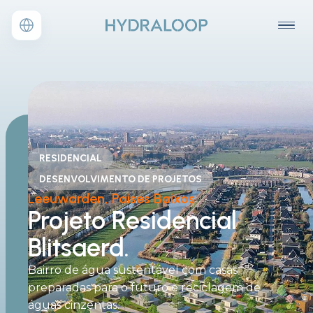
RESIDENCIAL
DESENVOLVIMENTO DE PROJETOS
Leeuwarden, Países Baixos
Projeto
Residencial
Blitsaerd.
Bairro de água sustentável com casas
preparadas para o futuro e reciclagem de
águas cinzentas.