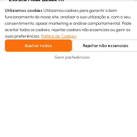
Escola Dom Pedro IV
Utilizamos cookies
Utilizamos cookies para garantir o bom
A Escola Dom Pedro IV introduz o uso circular da
funcionamento do nosso site, analisar a sua utilização e, com o seu
água no seu pavilhão desportivo como parte de um
consentimento, apoiar marketing e análise comportamental. Pode
projeto de requalificação sustentável.
aceitar todos os cookies, rejeitar cookies não essenciais ou gerir as
suas preferências.
Política de Cookies
Read more
Aceitar todos
Rejeitar não essenciais
Gerir preferências
Intelligent water recycling for homes and
buildings. Safe, seamless, and built for
everyday comfort.