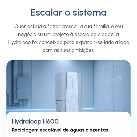
Escalar o sistema
Hotelaria e Lazer
Empreendimen
Hotéis, alojamentos, parques de
Residenciais e 
Quer esteja a fazer crescer a sua família, o seu
férias, clubes desportivos, centros de
Habitações multifamil
negócio ou um projeto à escala da cidade, a
bem-estar e espaços de culto. O
complexos de aparta
Hydraloop foi concebida para expandir-se lado a lado
Cascade reduz discretamente a
residências de estud
sua procura de água potável sem
com as suas ambições.
empresariais e instal
alterar a experiência que os seus
Configurado em funçã
hóspedes, membros ou visitantes
projeto, escalando à 
esperam.
edifício cresce.
Hydraloop H600
Reciclagem escalável de águas cinzentas