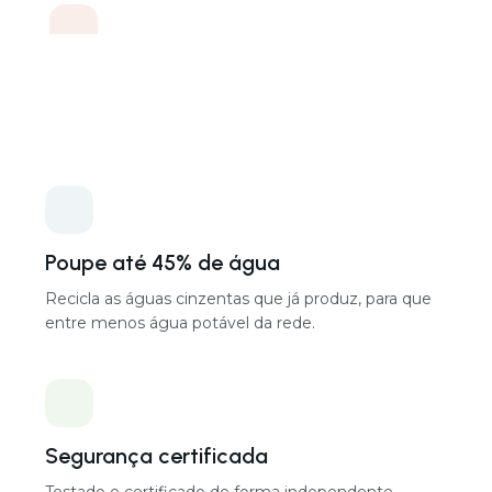
Capacidade de tratamento
Escalável (múltiplos de 720 L/dia por unidade)
Entradas de águas cinzentas
Chuveiros, banheiras, máquinas de lavar roupa,
lavatórios, condensado
Saídas de reutilização
Sanitas, lavandaria, rega do jardim, reposição de água
da piscina, arrefecimento
Dimensões por unidade