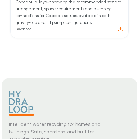
Guide
Recycle Ready Guide
This guide helps determine if your building meets
requirements or needs modifications.
Download
Drawing
Portfolio drawings
Conceptual layout showing the recommended system
arrangement, space requirements and plumbing
connections for Cascade setups, available in both
gravity-fed and lift pump configurations.
Download