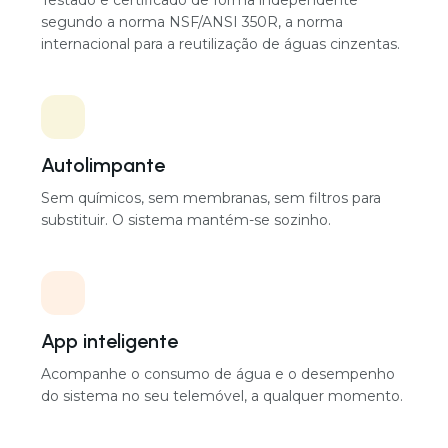
82 × 68 × 208 cm
Poupe até 45% de água
Recicla as águas cinzentas que já produz, para que
entre menos água potável da rede.
Nível de ruído
29 a 50 dB por unidade
Segurança certificada
Testado e certificado de forma independente
Configuração
segundo a norma NSF/ANSI 350R, a norma
Modular, concebido por projeto
internacional para a reutilização de águas cinzentas.
Autolimpante
Sem químicos, sem membranas, sem filtros para