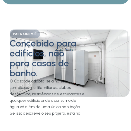
PARA QUEM É
Concebido para
edifícios, não
para casas de
banho.
O Cascade adapta-se a hotéis,
complexos multifamiliares, clubes
desportivos, residências de estudantes e
qualquer edifício onde o consumo de
água vá além de uma única habitação.
Se isso descreve o seu projeto, está no
lugar certo.