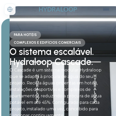
PARA HOTÉIS
COMPLEXOS E EDIFÍCIOS COMERCIAIS
O sistema escalável.
Hydraloop Cascade.
O Cascade é um sistema modular Hydraloop
que se adapta à procura de água do seu
projeto. Recicla águas cinzentas em hotéis,
instalações desportivas e complexos de
apartamentos, reduzindo a procura de água
potável em até 45%. Configurado para cada
projeto, instalado uma vez, concebido para
funcionar continuamente.