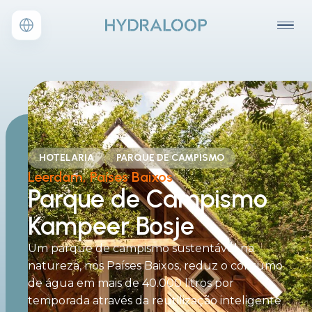
HOTELARIA
PARQUE DE CAMPISMO
Leerdam, Países Baixos
Parque de Campismo
Kampeer Bosje
Um parque de campismo sustentável na
natureza, nos Países Baixos, reduz o consumo
de água em mais de 40.000 litros por
temporada através da reutilização inteligente