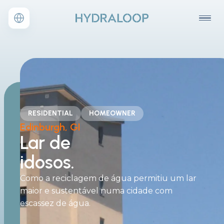
RESIDENTIAL
HOMEOWNER
Edinburgh, GI
Lar de
idosos.
Como a reciclagem de água permitiu um lar
maior e sustentável numa cidade com
escassez de água.