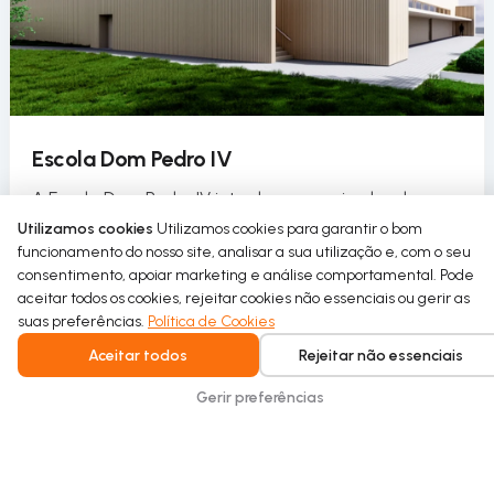
Escola Dom Pedro IV
A Escola Dom Pedro IV introduz o uso circular da
água no seu pavilhão desportivo como parte de um
Utilizamos cookies
Utilizamos cookies para garantir o bom
projeto de requalificação sustentável.
funcionamento do nosso site, analisar a sua utilização e, com o seu
consentimento, apoiar marketing e análise comportamental. Pode
aceitar todos os cookies, rejeitar cookies não essenciais ou gerir as
Read more
suas preferências.
Política de Cookies
Aceitar todos
Rejeitar não essenciais
Gerir preferências