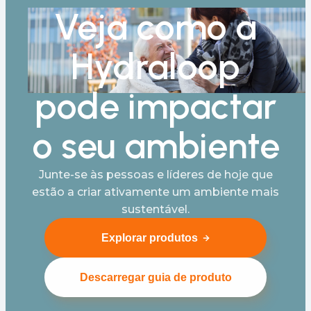
Veja como a
Hydraloop
pode impactar
o seu ambiente
Junte-se às pessoas e líderes de hoje que
estão a criar ativamente um ambiente mais
sustentável.
Explorar produtos
Descarregar guia de produto