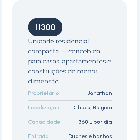
H300
Unidade residencial
compacta — concebida
para casas, apartamentos e
construções de menor
dimensão.
Proprietário
Jonathan
Localização
Dilbeek, Bélgica
Capacidade
360 L por dia
Entrada
Duches e banhos