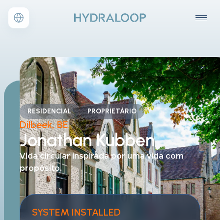
RESIDENCIAL
PROPRIETÁRIO
Dilbeek, BE
Jonathan Kubben
Vida circular inspirada por uma
vida com
propósito.
SYSTEM INSTALLED