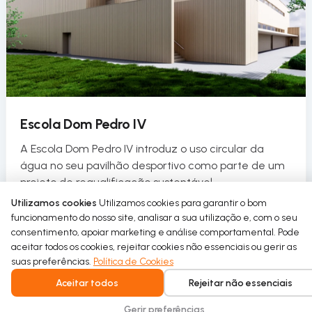
Escola Dom Pedro IV
A Escola Dom Pedro IV introduz o uso circular da
água no seu pavilhão desportivo como parte de um
projeto de requalificação sustentável.
Utilizamos cookies
Utilizamos cookies para garantir o bom
Read more
funcionamento do nosso site, analisar a sua utilização e, com o seu
consentimento, apoiar marketing e análise comportamental. Pode
aceitar todos os cookies, rejeitar cookies não essenciais ou gerir as
suas preferências.
Política de Cookies
Aceitar todos
Rejeitar não essenciais
Gerir preferências