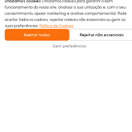
Utilizamos cookies
Utilizamos cookies para garantir o bom
A Escola Dom Pedro IV introduz o uso circular da
funcionamento do nosso site, analisar a sua utilização e, com o seu
água no seu pavilhão desportivo como parte de um
consentimento, apoiar marketing e análise comportamental. Pode
projeto de requalificação sustentável.
aceitar todos os cookies, rejeitar cookies não essenciais ou gerir as
suas preferências.
Política de Cookies
Read more
Aceitar todos
Rejeitar não essenciais
Gerir preferências
Intelligent water recycling for homes and
buildings. Safe, seamless, and built for
everyday comfort.