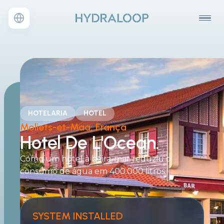
HOTELARIA
HOTEL
Moliets-et-Maa, F
rança
Hotel De L'Ocean.
Como um hotel à beira-mar reduziu o
consumo de água em 400.000 litros.
SYSTEM INSTALLED