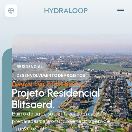
RESIDENCIAL
DESENVOLVIMENTO DE PROJETOS
Leeuwarden, Países Baixos
Projeto
Residencial
Blitsaerd.
Bairro de água sustentável com casas
preparadas para o futuro e reciclagem de
águas cinzentas.