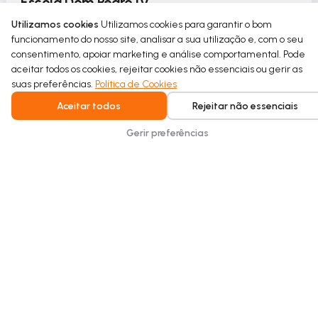
Escola Dom Pedro IV
Utilizamos cookies
Utilizamos cookies para garantir o bom
A Escola Dom Pedro IV introduz o uso circular da
funcionamento do nosso site, analisar a sua utilização e, com o seu
água no seu pavilhão desportivo como parte de um
consentimento, apoiar marketing e análise comportamental. Pode
projeto de requalificação sustentável.
aceitar todos os cookies, rejeitar cookies não essenciais ou gerir as
suas preferências.
Política de Cookies
Read more
Aceitar todos
Rejeitar não essenciais
Gerir preferências
Intelligent water recycling for homes and
buildings. Safe, seamless, and built for
everyday comfort.