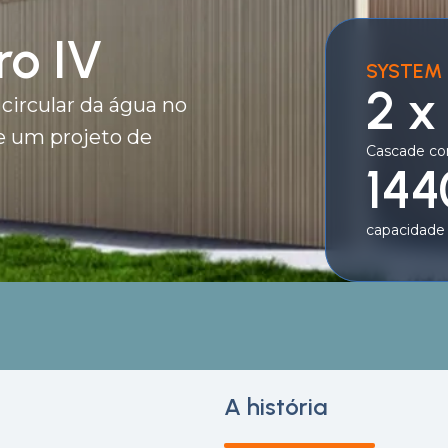
ro IV
SYSTEM 
2 x
circular da água no
e um projeto de
Cascade co
144
capacidade 
A história