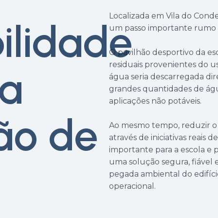
Localizada em Vila do Conde
ilidade
um passo importante rumo a
O pavilhão desportivo da es
residuais provenientes do us
da
água seria descarregada di
grandes quantidades de águ
aplicações não potáveis.
ção de
Ao mesmo tempo, reduzir o 
através de iniciativas reais
importante para a escola e 
uma solução segura, fiável 
pegada ambiental do edifíc
operacional.