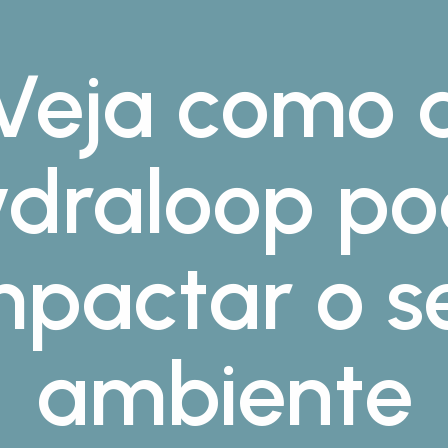
Veja como 
draloop p
mpactar o s
ambiente