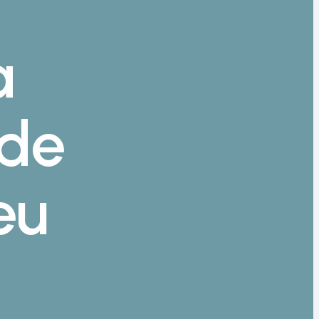
a
ode
eu