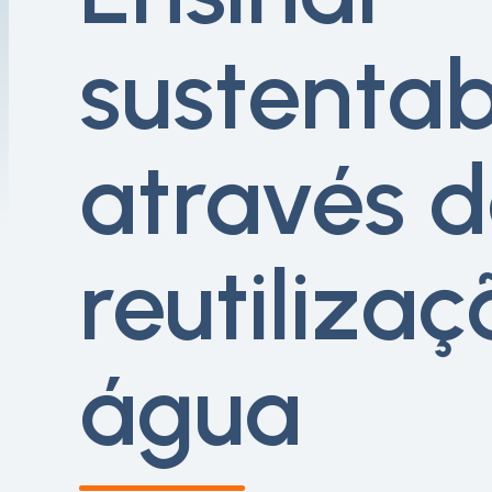
sustentab
através 
reutiliza
água