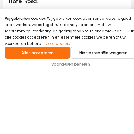
Hotel Rosa.
Beachfront Hotel Rosa recyclet water met een 4-
Wij gebruiken cookies
Wij gebruiken cookies om onze website goed 
unit Hydraloop Cascade en vermindert zo het
laten werken, websitegebruik te analyseren en, met uw
gebruik van drinkwater zonder het comfort van
toestemming, marketing en gedragsanalyse te ondersteunen. U kun
gasten te beïnvloeden.
alle cookies accepteren, niet-essentiële cookies weigeren of uw
voorkeuren beheren.
Cookiebeleid
Read more
Alles accepteren
Niet-essentiële weigeren
Voorkeuren beheren
Intelligent water recycling for homes and
buildings. Safe, seamless, and built for
everyday comfort.