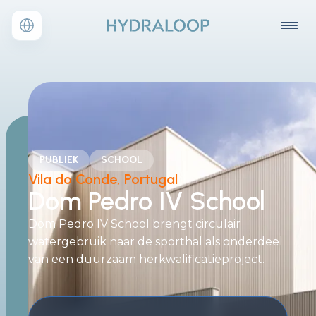
PUBLIEK
SCHOOL
Vila do Conde, Portugal
Dom Pedro IV School
Dom Pedro IV School brengt circulair
watergebruik naar de sporthal als onderdeel
van een duurzaam herkwalificatieproject.