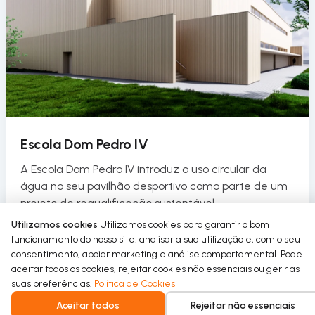
Escola Dom Pedro IV
A Escola Dom Pedro IV introduz o uso circular da
água no seu pavilhão desportivo como parte de um
projeto de requalificação sustentável.
Utilizamos cookies
Utilizamos cookies para garantir o bom
Read more
funcionamento do nosso site, analisar a sua utilização e, com o seu
consentimento, apoiar marketing e análise comportamental. Pode
aceitar todos os cookies, rejeitar cookies não essenciais ou gerir as
suas preferências.
Política de Cookies
Aceitar todos
Rejeitar não essenciais