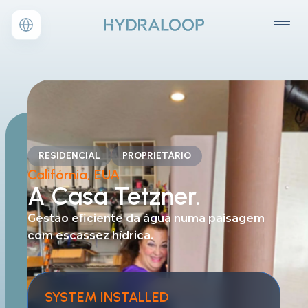
RESIDENCIAL
PROPRIETÁRIO
Califórnia, EUA
A Casa Tetzner.
Gestão eficiente da água
numa paisagem
com escassez hídrica.
SYSTEM INSTALLED