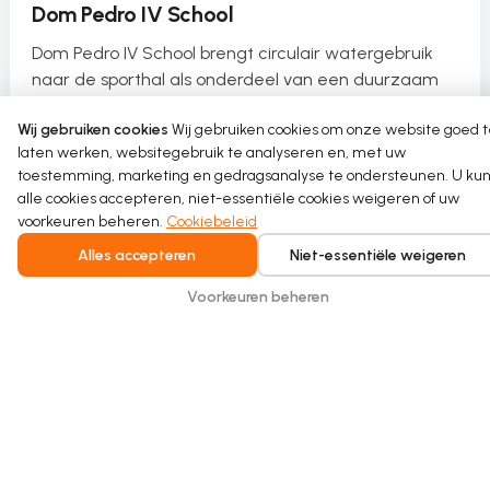
Dom Pedro IV School
Dom Pedro IV School brengt circulair watergebruik
naar de sporthal als onderdeel van een duurzaam
herkwalificatieproject.
Wij gebruiken cookies
Wij gebruiken cookies om onze website goed 
laten werken, websitegebruik te analyseren en, met uw
Read more
toestemming, marketing en gedragsanalyse te ondersteunen. U kun
alle cookies accepteren, niet-essentiële cookies weigeren of uw
voorkeuren beheren.
Cookiebeleid
Alles accepteren
Niet-essentiële weigeren
Voorkeuren beheren
Intelligent water recycling for homes and
buildings. Safe, seamless, and built for
everyday comfort.