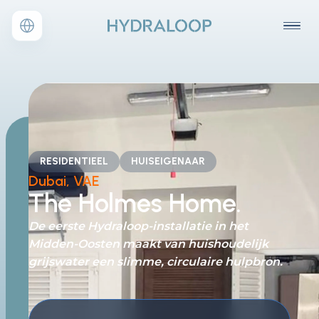
RESIDENTIEEL
HUISEIGENAAR
Dubai, VAE
The Holmes Home.
De eerste Hydraloop-installatie in het
Midden-Oosten maakt van huishoudelijk
grijswater een slimme, circulaire hulpbron.