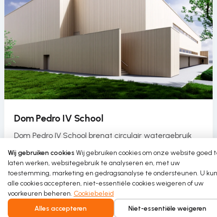
Dom Pedro IV School
Dom Pedro IV School brengt circulair watergebruik
naar de sporthal als onderdeel van een duurzaam
Wij gebruiken cookies
Wij gebruiken cookies om onze website goed 
herkwalificatieproject.
laten werken, websitegebruik te analyseren en, met uw
toestemming, marketing en gedragsanalyse te ondersteunen. U kun
Read more
alle cookies accepteren, niet-essentiële cookies weigeren of uw
voorkeuren beheren.
Cookiebeleid
Alles accepteren
Niet-essentiële weigeren