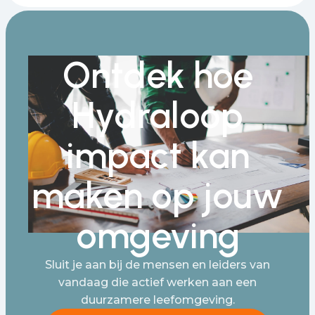
Ontdek hoe
Hydraloop
impact kan
maken op jouw
omgeving
Sluit je aan bij de mensen en leiders van
vandaag die actief werken aan een
duurzamere leefomgeving.