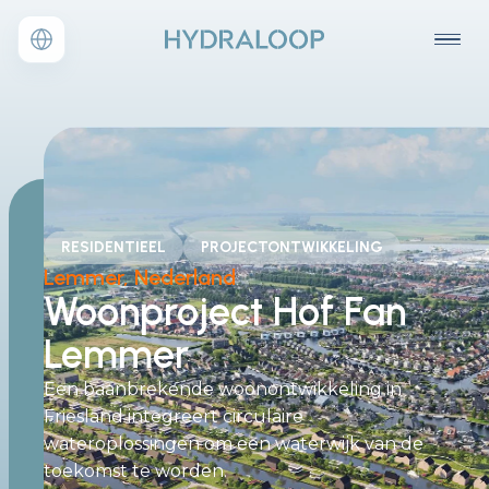
RESIDENTIEEL
PROJECTONTWIKKELING
Lemmer, Nederland
Woonproject Hof Fan
Lemmer
Een baanbrekende woonontwikkeling in
Friesland integreert circulaire
wateroplossingen om een waterwijk van de
toekomst te worden.