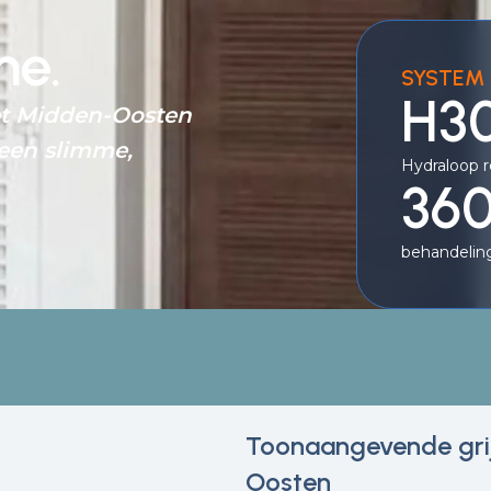
me.
SYSTEM 
H3
het Midden-Oosten
 een slimme,
Hydraloop r
360
behandeling
Toonaangevende grij
Oosten