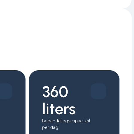
360
liters
behandelingscapaciteit
per dag