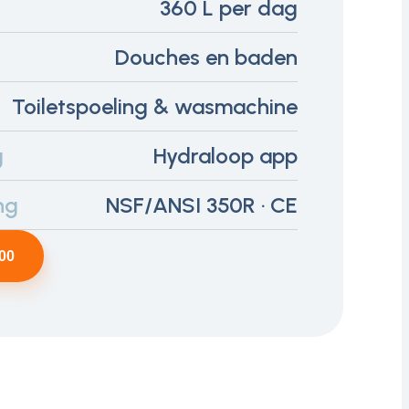
360 L per dag
Douches en baden
Toiletspoeling & wasmachine
g
Hydraloop app
ng
NSF/ANSI 350R · CE
00