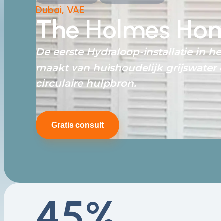
Dubai, VAE
The Holmes Ho
De eerste Hydraloop-installatie in 
maakt van huishoudelijk grijswater
circulaire hulpbron.
Gratis consult
45%