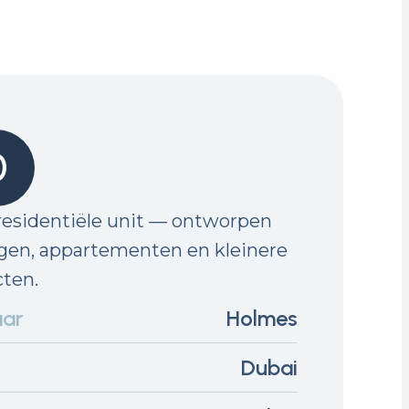
0
esidentiële unit — ontworpen
gen, appartementen en kleinere
ten.
aar
Holmes
Dubai