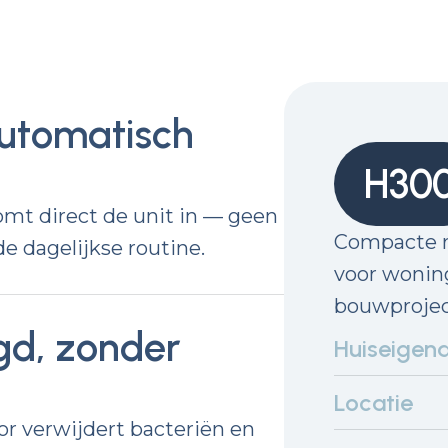
automatisch
H30
omt direct de unit in — geen
Compacte r
e dagelijkse routine.
voor wonin
bouwprojec
gd, zonder
Huiseigen
Locatie
r verwijdert bacteriën en