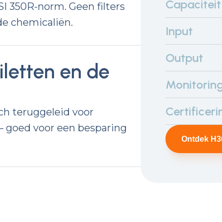
Capaciteit
I 350R-norm. Geen filters
e chemicaliën.
Input
Output
iletten en de
Monitorin
Certificeri
h teruggeleid voor
— goed voor een besparing
Ontdek H3