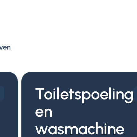
even
Toiletspoeling
en
wasmachine