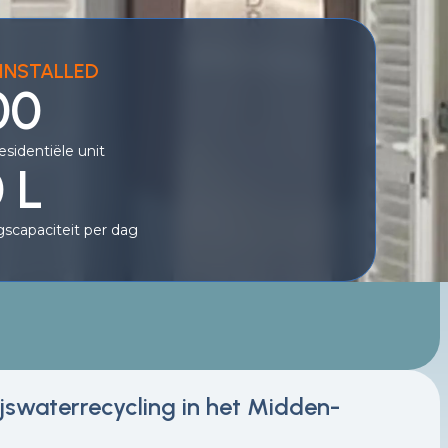
INSTALLED
00
esidentiële unit
 L
scapaciteit per dag
swaterrecycling in het Midden-