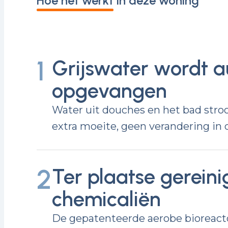
Hoe het werkt in deze woning
1
Grijswater wordt 
opgevangen
Water uit douches en het bad stro
extra moeite, geen verandering in d
2
Ter plaatse gereini
chemicaliën
De gepatenteerde aerobe bioreacto