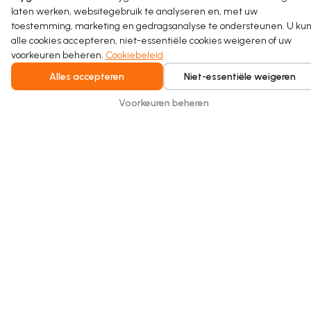
naar de sporthal als onderdeel van een duurzaam
laten werken, websitegebruik te analyseren en, met uw
herkwalificatieproject.
toestemming, marketing en gedragsanalyse te ondersteunen. U kun
alle cookies accepteren, niet-essentiële cookies weigeren of uw
Read more
voorkeuren beheren.
Cookiebeleid
Alles accepteren
Niet-essentiële weigeren
Voorkeuren beheren
Intelligent water recycling for homes and
buildings. Safe, seamless, and built for
everyday comfort.
Copyright © 2026 Hydraloop. Alle rechten voorbehouden.
Privacybeleid
Algemene voorwaarden
Cookiebeleid