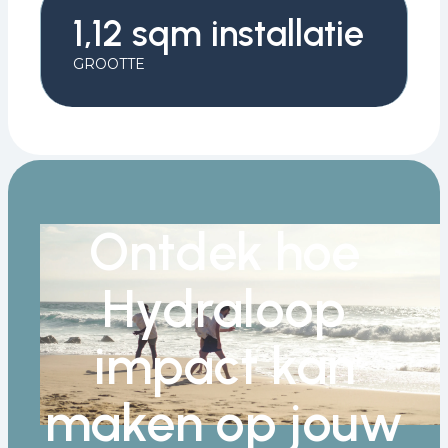
1,12 sqm installatie
GROOTTE
Ontdek hoe
Hydraloop
impact kan
maken op jouw