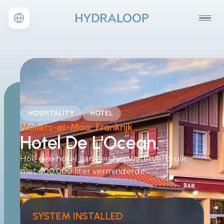
HOSPITALITY
HOTEL
Moliets-et-Maa, F
rankrijk
Hotel De L'Ocean.
Hoe een hotel aan zee het waterverbruik
met 400.000 liter verminderde.
SYSTEM INSTALLED