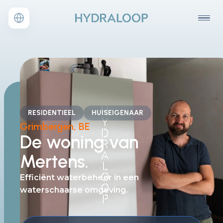
RESIDENTIEEL
HUISEIGENAAR
Grimbergen, BE
De
woning van
Mertens.
Efficiënt waterbeheer
in een
waterschaarse omgeving.