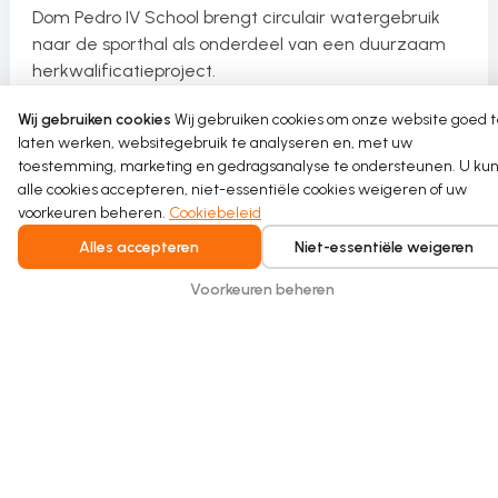
Dom Pedro IV School brengt circulair watergebruik
naar de sporthal als onderdeel van een duurzaam
herkwalificatieproject.
Wij gebruiken cookies
Wij gebruiken cookies om onze website goed 
Read more
laten werken, websitegebruik te analyseren en, met uw
toestemming, marketing en gedragsanalyse te ondersteunen. U kun
alle cookies accepteren, niet-essentiële cookies weigeren of uw
voorkeuren beheren.
Cookiebeleid
Alles accepteren
Niet-essentiële weigeren
Voorkeuren beheren
Intelligent water recycling for homes and
buildings. Safe, seamless, and built for
everyday comfort.