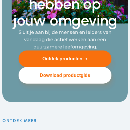
hebben op
jouw omgeving
Sluit je aan bij de mensen en leiders van
vandaag die actief werken aan een
duurzamere leefomgeving.
Ontdek producten
Download productgids
ONTDEK MEER