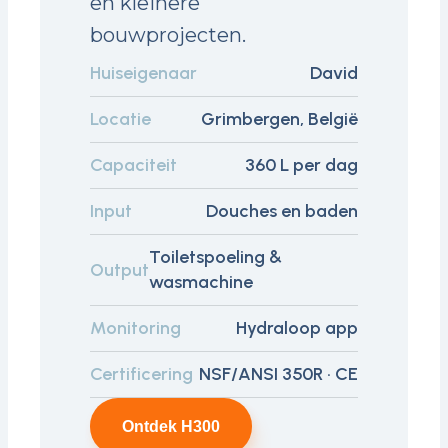
en kleinere
bouwprojecten.
Huiseigenaar
David
Locatie
Grimbergen, België
Capaciteit
360 L per dag
Input
Douches en baden
Toiletspoeling &
Output
wasmachine
Monitoring
Hydraloop app
Certificering
NSF/ANSI 350R · CE
Ontdek H300