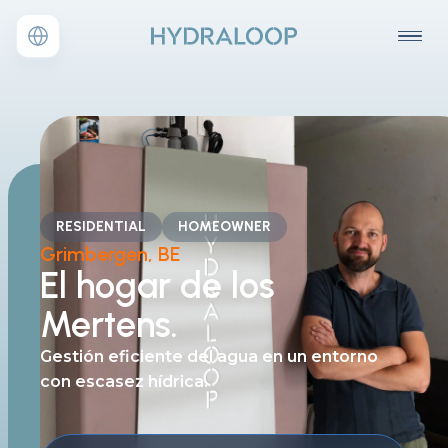
RESIDENTIAL
HOMEOWNER
Grimbergen, BE
El
hogar de los
Mertens.
Gestión eficiente del agua
en un entorno
con escasez hídrica.