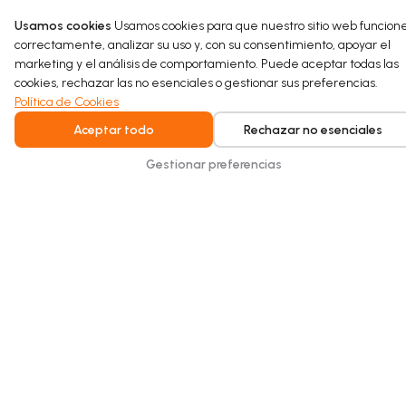
proyecto de rehabilitación sostenible.
Usamos cookies
Usamos cookies para que nuestro sitio web funcion
correctamente, analizar su uso y, con su consentimiento, apoyar el
Read more
marketing y el análisis de comportamiento. Puede aceptar todas las
cookies, rechazar las no esenciales o gestionar sus preferencias.
Política de Cookies
Aceptar todo
Rechazar no esenciales
Gestionar preferencias
Intelligent water recycling for homes and
buildings. Safe, seamless, and built for
everyday comfort.
Copyright © 2026 Hydraloop. Todos los derechos reservados.
Política de Privacidad
Términos Generales