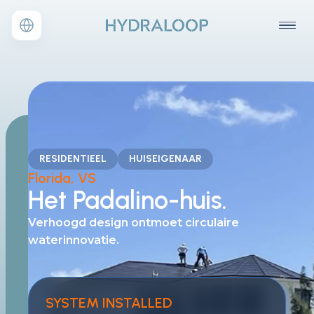
RESIDENTIEEL
HUISEIGENAAR
Florida, VS
Het Padalino-huis.
Verhoogd design ontmoet
circulaire
waterinnovatie.
SYSTEM INSTALLED