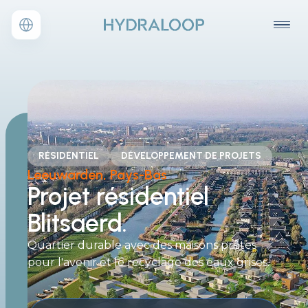
RÉSIDENTIEL
DÉVELOPPEMENT DE PROJETS
Leeuwarden, Pays-Bas
Projet
résidentiel
Blitsaerd.
Quartier durable avec des maisons prêtes
pour l'avenir et le recyclage des eaux grises.