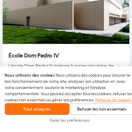
École Dom Pedro IV
L’école Dom Pedro IV intègre l’usage circulaire de
l’eau dans son hall sportif dans le cadre d’un projet
Nous utilisons des cookies
Nous utilisons des cookies pour assurer le
de requalification durable.
bon fonctionnement de notre site, analyser son utilisation et, avec
votre consentement, soutenir le marketing et l'analyse
Read more
comportementale. Vous pouvez accepter tous les cookies, refuser le
cookies non essentiels ou gérer vos préférences.
Politique de cookies
Tout accepter
Refuser les non essentiels
Gérer les préférences