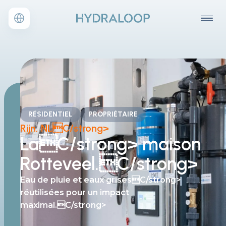
RÉSIDENTIEL
PROPRIÉTAIRE
Rijn, NLC/strong>
LaC/strong>
maison
Rotteveel.C/strong>
Eau de pluie et eaux grisesC/strong>
réutilisées pour un impact
maximal.C/strong>