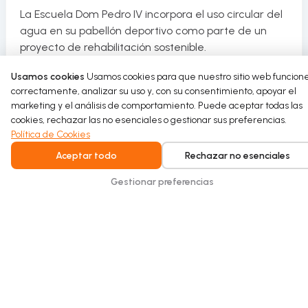
La Escuela Dom Pedro IV incorpora el uso circular del
agua en su pabellón deportivo como parte de un
proyecto de rehabilitación sostenible.
Usamos cookies
Usamos cookies para que nuestro sitio web funcion
Read more
correctamente, analizar su uso y, con su consentimiento, apoyar el
marketing y el análisis de comportamiento. Puede aceptar todas las
cookies, rechazar las no esenciales o gestionar sus preferencias.
Política de Cookies
Aceptar todo
Rechazar no esenciales
Gestionar preferencias
Intelligent water recycling for homes and
buildings. Safe, seamless, and built for
everyday comfort.