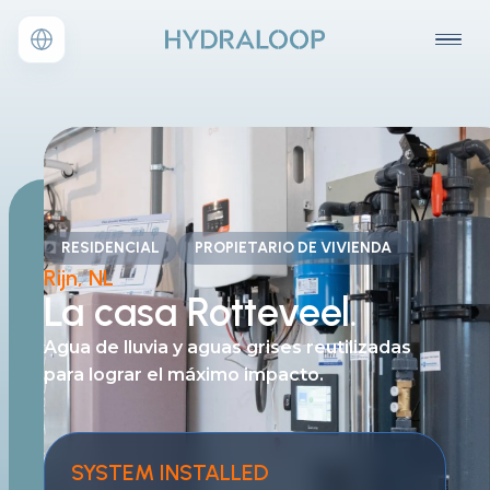
RESIDENCIAL
PROPIETARIO DE VIVIENDA
Rijn, NL
La
casa Rotteveel.
Agua de lluvia y aguas grises
reutilizadas
para lograr el máximo impacto.
SYSTEM INSTALLED