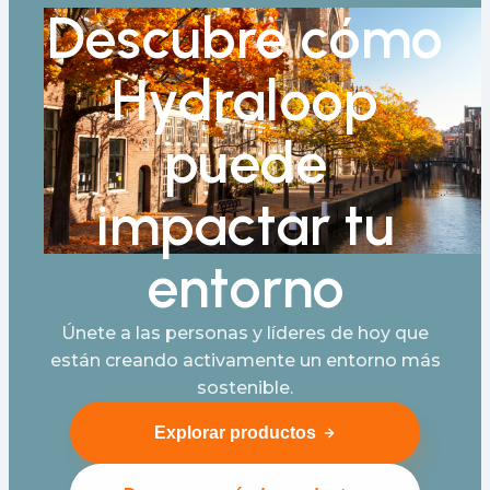
Descubre cómo
Hydraloop
puede
impactar tu
entorno
Únete a las personas y líderes de hoy que
están creando activamente un entorno más
sostenible.
Explorar productos