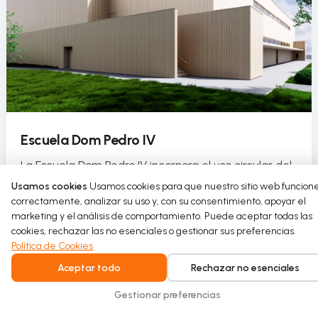
Escuela Dom Pedro IV
La Escuela Dom Pedro IV incorpora el uso circular del
agua en su pabellón deportivo como parte de un
Usamos cookies
Usamos cookies para que nuestro sitio web funcion
proyecto de rehabilitación sostenible.
correctamente, analizar su uso y, con su consentimiento, apoyar el
marketing y el análisis de comportamiento. Puede aceptar todas las
cookies, rechazar las no esenciales o gestionar sus preferencias.
Read more
Política de Cookies
Aceptar todo
Rechazar no esenciales
Gestionar preferencias