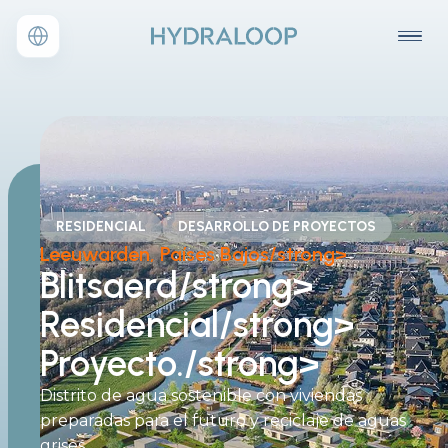
RESIDENCIAL
DESARROLLO DE PROYECTOS
Leeuwarden, Países Bajos/strong>
Blitsaerd/strong>
Residencial/strong>
Proyecto./strong>
Distrito de agua sostenible con viviendas
preparadas para el futuro y reciclaje de aguas
grises.