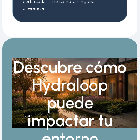
certificada — no se nota ninguna
diferencia
Descubre cómo
Hydraloop
puede
impactar tu
entorno