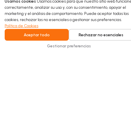
Usamos cookies
Usamos cookies para que nuestro sitio web funcion
proyecto de rehabilitación sostenible.
correctamente, analizar su uso y, con su consentimiento, apoyar el
marketing y el análisis de comportamiento. Puede aceptar todas las
Read more
cookies, rechazar las no esenciales o gestionar sus preferencias.
Política de Cookies
Aceptar todo
Rechazar no esenciales
Gestionar preferencias
Intelligent water recycling for homes and
buildings. Safe, seamless, and built for
everyday comfort.
Copyright © 2026 Hydraloop. Todos los derechos reservados.
Política de Privacidad
Términos Generales