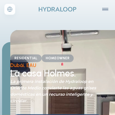
RESIDENTIAL
HOMEOWNER
Dubái, EAU
La casa Holmes.
La primera instalación de Hydraloop en
Oriente Medio convierte las aguas grises
domésticas en un recurso inteligente y
circular.