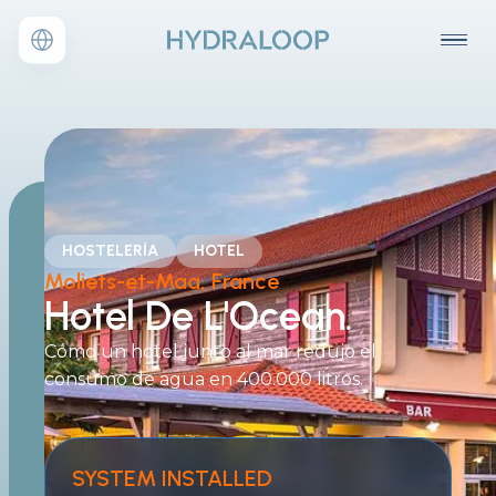
HOSTELERÍA
HOTEL
Moliets-et-Maa, France
Hotel De L'Ocean.
Cómo un hotel junto al mar redujo el
consumo de agua en 400.000 litros.
SYSTEM INSTALLED