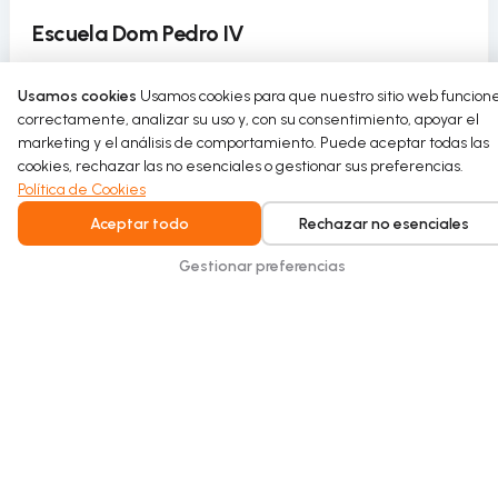
Escuela Dom Pedro IV
La Escuela Dom Pedro IV incorpora el uso circular del
Usamos cookies
Usamos cookies para que nuestro sitio web funcion
agua en su pabellón deportivo como parte de un
correctamente, analizar su uso y, con su consentimiento, apoyar el
proyecto de rehabilitación sostenible.
marketing y el análisis de comportamiento. Puede aceptar todas las
cookies, rechazar las no esenciales o gestionar sus preferencias.
Read more
Política de Cookies
Aceptar todo
Rechazar no esenciales
Gestionar preferencias
Intelligent water recycling for homes and
buildings. Safe, seamless, and built for
everyday comfort.