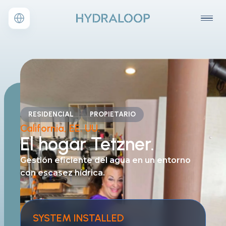
RESIDENCIAL
PROPIETARIO
California, EE. UU.
El hogar Tetzner.
Gestión eficiente del agua
en un entorno
con escasez hídrica.
SYSTEM INSTALLED