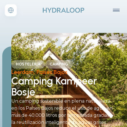
HOSTELERÍA
CAMPING
Leerdam, Países Bajos
Camping Kampeer
Bosje
Un camping sostenible en plena naturaleza
en los Países Bajos reduce el uso de agua en
más de 40.000 litros por temporada gracias a
la reutilización inteligente de aguas grises.