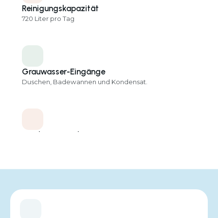
Reinigungskapazität
720 Liter pro Tag
Grauwasser-Eingänge
Duschen, Badewannen und Kondensat.
Wiederverwendungs-Ausgänge
Toiletten, Waschmaschine, Gartenbewässerung
Abmessungen
800 x 695 x 2000