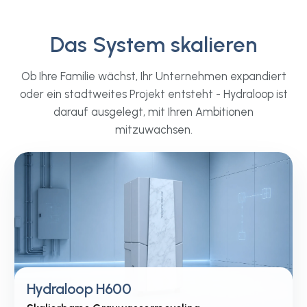
Sie zutrifft, sind Sie hier genau richtig.
Das System skalieren
Skalierbares
Perfekt für klei
Grauwasserrecycling für
Unternehmen
Ob Ihre Familie wächst, Ihr Unternehmen expandiert
jeden Raum
Boutique-Hotels, Fitne
oder ein stadtweites Projekt entsteht - Hydraloop ist
Salons, Büros und klei
Der H600 verarbeitet Grauwasser
darauf ausgelegt, mit Ihren Ambitionen
gewerbliche Räume 
aus Duschen, Badewannen,
mitzuwachsen.
oder hohem Wasserve
Kondensatabläufen und
H600 senkt leise Ihre
Handwaschbecken im Badezimmer
Frischwasserbedarf, o
– ganz im Hintergrund. Als
Abläufe Ihres Unter
skalierbare Lösung konzipiert, passt
verändern.
er sich durch flexible Konfigurationen
Empfohlen:
an jeden Raum an. Mit unserem
H600 oder Ca
Cascade-System können Sie
nahtlos skalieren, um den
Anforderungen größerer Projekte
gerecht zu werden.
Hydraloop H600