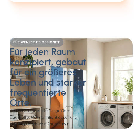
FÜR WEN IST ES GEEIGNET
Für jeden Raum
konzipiert, gebaut
für ein größeres
Leben und stärker
frequentierte
Orte.
Der H600 eignet sich für größere
Haushalte, Mehrfamilienhäuser und
kleine gewerbliche Räume mit
ähnlichem Wasserbedarf. Wenn das auf