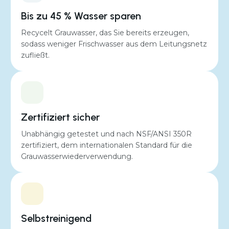
Bis zu 45 % Wasser sparen
Recycelt Grauwasser, das Sie bereits erzeugen,
sodass weniger Frischwasser aus dem Leitungsnetz
Geräuschpegel
zufließt.
29 bis 50 dB
durchschnittlicher Stromverbrauch
Zertifiziert sicher
450 kWh pro Jahr
Unabhängig getestet und nach NSF/ANSI 350R
zertifiziert, dem internationalen Standard für die
Grauwasserwiederverwendung.
Selbstreinigend