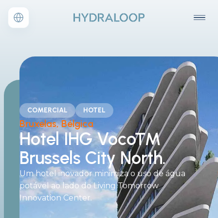
COMERCIAL
HOTEL
Bruxelas, Bélgica
Hotel IHG Voco™
Brussels City North.
Um hotel inovador minimiza o uso de água
potável ao lado do Living Tomorrow
Innovation Center.