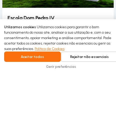
Escola Dom Pedro IV
A Escola Dom Pedro IV introduz o uso circular da
Utilizamos cookies
Utilizamos cookies para garantir o bom
funcionamento do nosso site, analisar a sua utilização e, com o seu
água no seu pavilhão desportivo como parte de um
consentimento, apoiar marketing e análise comportamental. Pode
projeto de requalificação sustentável.
aceitar todos os cookies, rejeitar cookies não essenciais ou gerir as
suas preferências.
Política de Cookies
Read more
Aceitar todos
Rejeitar não essenciais
Gerir preferências
Intelligent water recycling for homes and
buildings. Safe, seamless, and built for
everyday comfort.