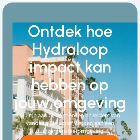
Ontdek hoe
Hydraloop
impact kan
hebben op
jouw omgeving
Sluit je aan bij de mensen en leiders van
vandaag die actief werken aan een
duurzamere leefomgeving.