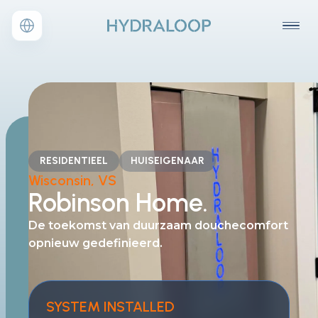
RESIDENTIEEL
HUISEIGENAAR
Wisconsin, VS
Robinson Home.
De toekomst van duurzaam douchecomfort
opnieuw gedefinieerd.
SYSTEM INSTALLED