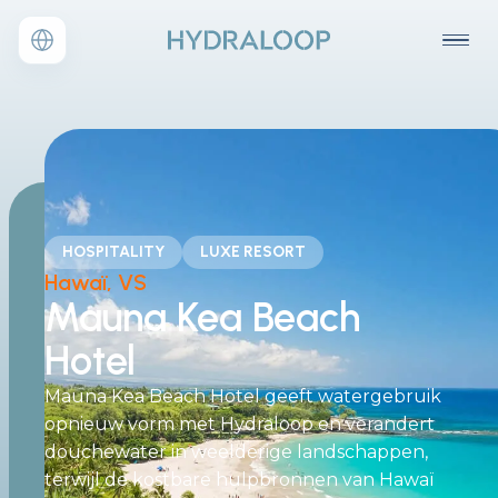
HOSPITALITY
LUXE RESORT
Hawaï, VS
Mauna Kea Beach
Hotel
Mauna Kea Beach Hotel geeft watergebruik
opnieuw vorm met Hydraloop en verandert
douchewater in weelderige landschappen,
terwijl de kostbare hulpbronnen van Hawaï