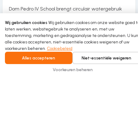
Dom Pedro IV School brengt circulair watergebruik
naar de sporthal als onderdeel van een duurzaam
Wij gebruiken cookies
Wij gebruiken cookies om onze website goed 
herkwalificatieproject.
laten werken, websitegebruik te analyseren en, met uw
toestemming, marketing en gedragsanalyse te ondersteunen. U kun
Read more
alle cookies accepteren, niet-essentiële cookies weigeren of uw
voorkeuren beheren.
Cookiebeleid
Alles accepteren
Niet-essentiële weigeren
Voorkeuren beheren
Intelligent water recycling for homes and
buildings. Safe, seamless, and built for
everyday comfort.